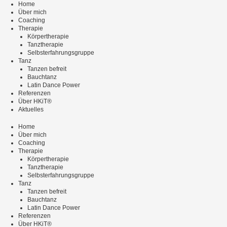
Zum
Home
Inhalt
Über mich
springen
Coaching
Therapie
Körpertherapie
Tanztherapie
Selbsterfahrungsgruppe
Tanz
Tanzen befreit
Bauchtanz
Latin Dance Power
Referenzen
Über HKiT®
Aktuelles
Home
Über mich
Coaching
Therapie
Körpertherapie
Tanztherapie
Selbsterfahrungsgruppe
Tanz
Tanzen befreit
Bauchtanz
Latin Dance Power
Referenzen
Über HKiT®