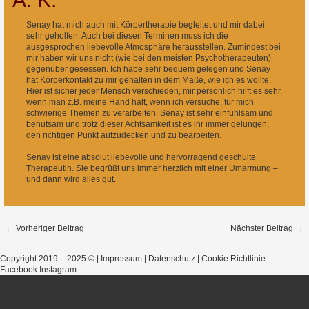
Top
Senay hat mich auch mit Körpertherapie begleitet und mir dabei
sehr geholfen. Auch bei diesen Terminen muss ich die
ausgesprochen liebevolle Atmosphäre herausstellen. Zumindest bei
mir haben wir uns nicht (wie bei den meisten Psychotherapeuten)
gegenüber gesessen. Ich habe sehr bequem gelegen und Senay
hat Körperkontakt zu mir gehalten in dem Maße, wie ich es wollte.
Hier ist sicher jeder Mensch verschieden, mir persönlich hilft es sehr,
wenn man z.B. meine Hand hält, wenn ich versuche, für mich
schwierige Themen zu verarbeiten. Senay ist sehr einfühlsam und
behutsam und trotz dieser Achtsamkeit ist es ihr immer gelungen,
to
den richtigen Punkt aufzudecken und zu bearbeiten.
Senay ist eine absolut liebevolle und hervorragend geschulte
Therapeutin. Sie begrüßt uns immer herzlich mit einer Umarmung –
und dann wird alles gut.
←
Vorheriger Beitrag
Nächster Beitrag
→
Copyright 2019 – 2025 © |
Impressum
|
Datenschutz
|
Cookie Richtlinie
Facebook
Instagram